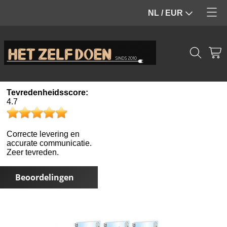
NL / EUR
Home
Webshop
Info
Boeken
Tevredenheidsscore:
Contact
E-books
4.7
Mijn account
Gadgets
Correcte levering en
accurate communicatie.
Zeer tevreden.
Beoordelingen